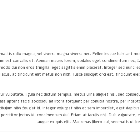
m mattis odio magna, vel viverra magna viverra nec. Pellentesque habitant mo
m est convallis et. Aenean mauris lorem, sodales eget condimentum nec, fa
odo dui non eros fringilla, eget sagittis enim placerat. Integer sed nunc leo. 
lacus, at tincidunt elit metus non nibh. Fusce suscipit orci est, tincidunt el
r vulputate, ligula nec dictum tempus, metus urna aliquet nisl, sed consequa
i. Class aptent taciti sociosqu ad litora torquent per conubia nostra, per in
estibulum nibh feugiat id. Integer volutpat nibh et sem imperdiet, eget dapi
 porttitor lectus id, condimentum dui. Etiam at iaculis nisl. Duis vulputate, e
augue ex quis elit. Maecenas libero dui, venenatis ut lo