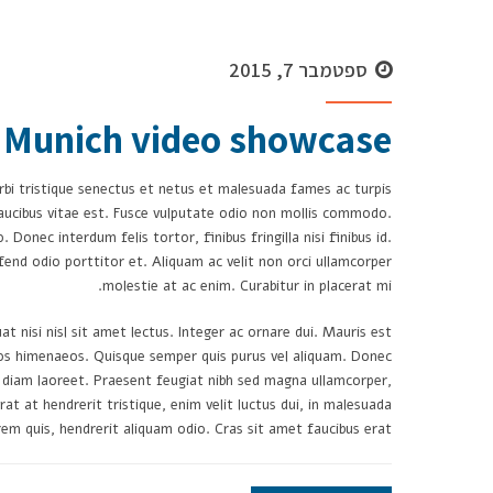
ספטמבר 7, 2015
Munich video showcase
rbi tristique senectus et netus et malesuada fames ac turpis
ucibus vitae est. Fusce vulputate odio non mollis commodo.
Donec interdum felis tortor, finibus fringilla nisi finibus id.
eifend odio porttitor et. Aliquam ac velit non orci ullamcorper
molestie at ac enim. Curabitur in placerat mi.
t nisi nisl sit amet lectus. Integer ac ornare dui. Mauris est
ceptos himenaeos. Quisque semper quis purus vel aliquam. Donec
bus diam laoreet. Praesent feugiat nibh sed magna ullamcorper,
rat at hendrerit tristique, enim velit luctus dui, in malesuada
rem quis, hendrerit aliquam odio. Cras sit amet faucibus erat.