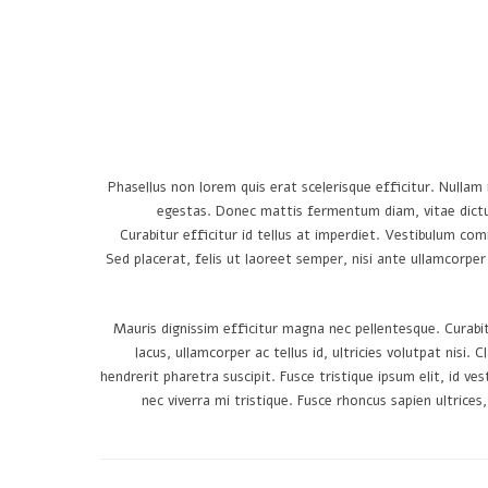
Phasellus non lorem quis erat scelerisque efficitur. Nulla
egestas. Donec mattis fermentum diam, vitae dictu
Curabitur efficitur id tellus at imperdiet. Vestibulum comm
Sed placerat, felis ut laoreet semper, nisi ante ullamcorper 
Mauris dignissim efficitur magna nec pellentesque. Curabitu
lacus, ullamcorper ac tellus id, ultricies volutpat nis
hendrerit pharetra suscipit. Fusce tristique ipsum elit, id v
nec viverra mi tristique. Fusce rhoncus sapien ultrices,