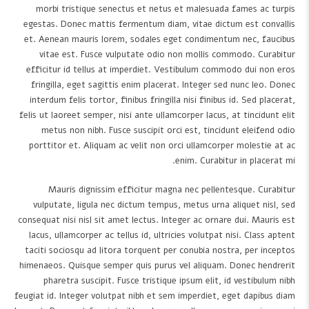
morbi tristique senectus et netus et malesuada fames ac turpis
egestas. Donec mattis fermentum diam, vitae dictum est convallis
et. Aenean mauris lorem, sodales eget condimentum nec, faucibus
vitae est. Fusce vulputate odio non mollis commodo. Curabitur
efficitur id tellus at imperdiet. Vestibulum commodo dui non eros
fringilla, eget sagittis enim placerat. Integer sed nunc leo. Donec
interdum felis tortor, finibus fringilla nisi finibus id. Sed placerat,
felis ut laoreet semper, nisi ante ullamcorper lacus, at tincidunt elit
metus non nibh. Fusce suscipit orci est, tincidunt eleifend odio
porttitor et. Aliquam ac velit non orci ullamcorper molestie at ac
enim. Curabitur in placerat mi.
Mauris dignissim efficitur magna nec pellentesque. Curabitur
vulputate, ligula nec dictum tempus, metus urna aliquet nisl, sed
consequat nisi nisl sit amet lectus. Integer ac ornare dui. Mauris est
lacus, ullamcorper ac tellus id, ultricies volutpat nisi. Class aptent
taciti sociosqu ad litora torquent per conubia nostra, per inceptos
himenaeos. Quisque semper quis purus vel aliquam. Donec hendrerit
pharetra suscipit. Fusce tristique ipsum elit, id vestibulum nibh
feugiat id. Integer volutpat nibh et sem imperdiet, eget dapibus diam