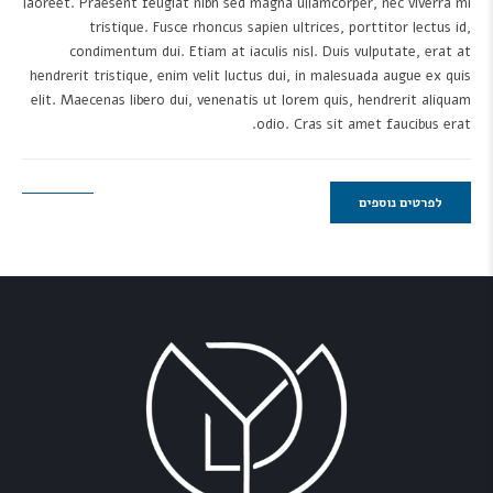
laoreet. Praesent feugiat nibh sed magna ullamcorper, nec viverra mi
tristique. Fusce rhoncus sapien ultrices, porttitor lectus id,
condimentum dui. Etiam at iaculis nisl. Duis vulputate, erat at
hendrerit tristique, enim velit luctus dui, in malesuada augue ex quis
elit. Maecenas libero dui, venenatis ut lorem quis, hendrerit aliquam
odio. Cras sit amet faucibus erat.
לפרטים נוספים