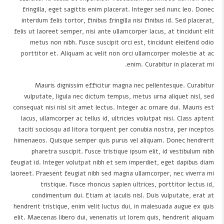
fringilla, eget sagittis enim placerat. Integer sed nunc leo. Donec
interdum felis tortor, finibus fringilla nisi finibus id. Sed placerat,
felis ut laoreet semper, nisi ante ullamcorper lacus, at tincidunt elit
metus non nibh. Fusce suscipit orci est, tincidunt eleifend odio
porttitor et. Aliquam ac velit non orci ullamcorper molestie at ac
enim. Curabitur in placerat mi.
Mauris dignissim efficitur magna nec pellentesque. Curabitur
vulputate, ligula nec dictum tempus, metus urna aliquet nisl, sed
consequat nisi nisl sit amet lectus. Integer ac ornare dui. Mauris est
lacus, ullamcorper ac tellus id, ultricies volutpat nisi. Class aptent
taciti sociosqu ad litora torquent per conubia nostra, per inceptos
himenaeos. Quisque semper quis purus vel aliquam. Donec hendrerit
pharetra suscipit. Fusce tristique ipsum elit, id vestibulum nibh
feugiat id. Integer volutpat nibh et sem imperdiet, eget dapibus diam
laoreet. Praesent feugiat nibh sed magna ullamcorper, nec viverra mi
tristique. Fusce rhoncus sapien ultrices, porttitor lectus id,
condimentum dui. Etiam at iaculis nisl. Duis vulputate, erat at
hendrerit tristique, enim velit luctus dui, in malesuada augue ex quis
elit. Maecenas libero dui, venenatis ut lorem quis, hendrerit aliquam