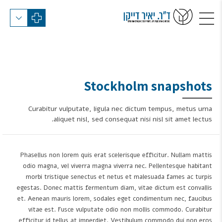
Stockholm snapshots
Curabitur vulputate, ligula nec dictum tempus, metus urna
aliquet nisl, sed consequat nisi nisl sit amet lectus.
Phasellus non lorem quis erat scelerisque efficitur. Nullam mattis
odio magna, vel viverra magna viverra nec. Pellentesque habitant
morbi tristique senectus et netus et malesuada fames ac turpis
egestas. Donec mattis fermentum diam, vitae dictum est convallis
et. Aenean mauris lorem, sodales eget condimentum nec, faucibus
vitae est. Fusce vulputate odio non mollis commodo. Curabitur
efficitur id tellus at imperdiet. Vestibulum commodo dui non eros