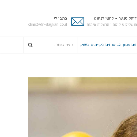
יקל סנטר - לחצי לניווט
כתבי לי
ים 6 קומה 1 הרצליה פיתוח
clinic@dr-daykan.co.il
עם מגוון הביטוחים הקיימים בשוק