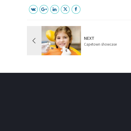
NEXT
Capetown showcase