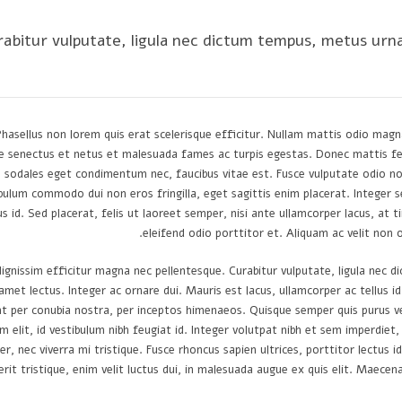
abitur vulputate, ligula nec dictum tempus, metus urna a
hasellus non lorem quis erat scelerisque efficitur. Nullam mattis odio magn
ue senectus et netus et malesuada fames ac turpis egestas. Donec mattis f
 sodales eget condimentum nec, faucibus vitae est. Fusce vulputate odio non
bulum commodo dui non eros fringilla, eget sagittis enim placerat. Integer sed
us id. Sed placerat, felis ut laoreet semper, nisi ante ullamcorper lacus, at t
eleifend odio porttitor et. Aliquam ac velit non o
ignissim efficitur magna nec pellentesque. Curabitur vulputate, ligula nec di
 amet lectus. Integer ac ornare dui. Mauris est lacus, ullamcorper ac tellus id,
t per conubia nostra, per inceptos himenaeos. Quisque semper quis purus vel
m elit, id vestibulum nibh feugiat id. Integer volutpat nibh et sem imperdie
er, nec viverra mi tristique. Fusce rhoncus sapien ultrices, porttitor lectus i
rit tristique, enim velit luctus dui, in malesuada augue ex quis elit. Maecena