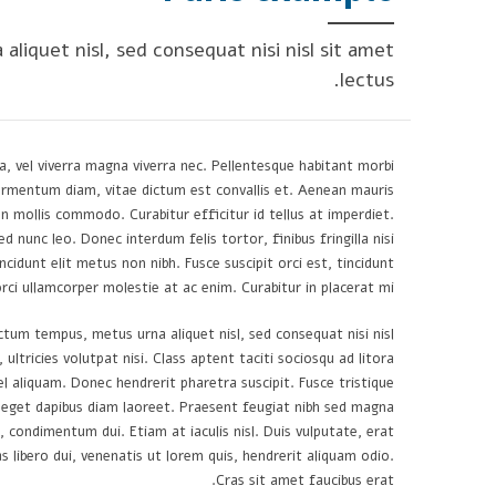
liquet nisl, sed consequat nisi nisl sit amet
lectus.
a, vel viverra magna viverra nec. Pellentesque habitant morbi
ermentum diam, vitae dictum est convallis et. Aenean mauris
 mollis commodo. Curabitur efficitur id tellus at imperdiet.
 nunc leo. Donec interdum felis tortor, finibus fringilla nisi
incidunt elit metus non nibh. Fusce suscipit orci est, tincidunt
rci ullamcorper molestie at ac enim. Curabitur in placerat mi.
ctum tempus, metus urna aliquet nisl, sed consequat nisi nisl
 ultricies volutpat nisi. Class aptent taciti sociosqu ad litora
 aliquam. Donec hendrerit pharetra suscipit. Fusce tristique
t, eget dapibus diam laoreet. Praesent feugiat nibh sed magna
d, condimentum dui. Etiam at iaculis nisl. Duis vulputate, erat
s libero dui, venenatis ut lorem quis, hendrerit aliquam odio.
Cras sit amet faucibus erat.