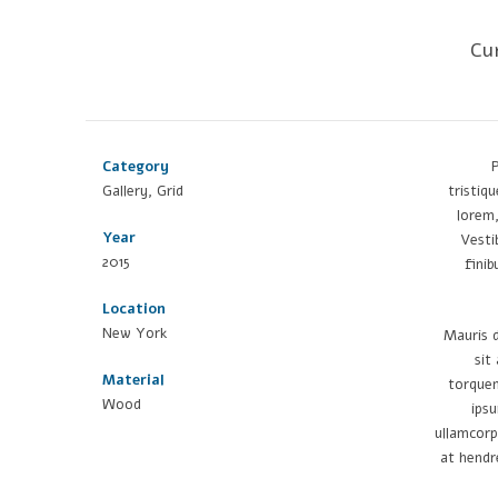
Cur
Category
P
Gallery, Grid
tristiq
lorem,
Year
Vesti
2015
finib
Location
New York
Mauris d
sit
Material
torquen
Wood
ipsu
ullamcorp
at hendre