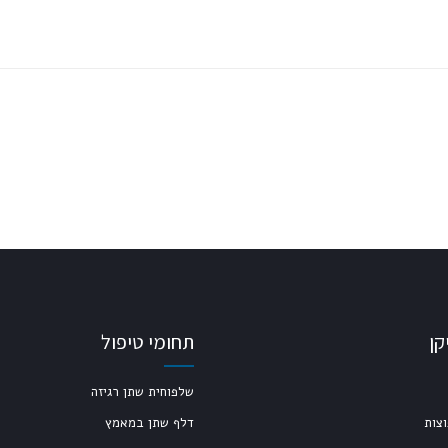
קן
תחומי טיפול
שלפוחית שתן רגיזה
צות
דלף שתן במאמץ